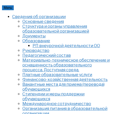
Skip
Menu
to
Сведения об организации
content
Основные сведения
Структура и органы управления
образовательной организацией
Документы
Образование
РП внеурочной деятельности ОО
Руководство
Педагогический состав
Материально-техническое обеспечение и
оснащенность образовательного
процесса. Доступная среда.
Платные образовательные услуги
Финансово-хозяйственная деятельность
Вакантные места для приема (перевода)
обучающихся
Стипендии и меры поддержки
обучающихся
Международное сотрудничество
Организация питания в образовательной
организации