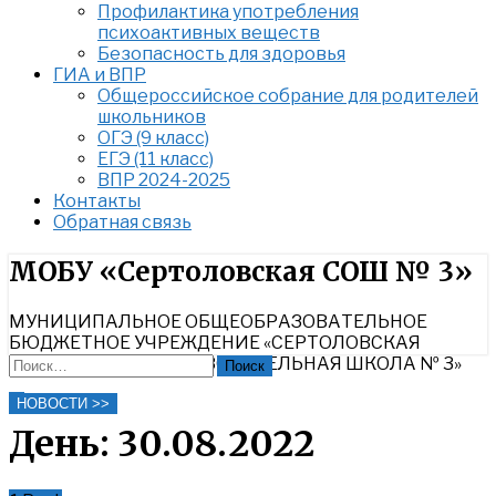
Профилактика употребления
психоактивных веществ
Безопасность для здоровья
ГИА и ВПР
Общероссийское собрание для родителей
школьников
ОГЭ (9 класс)
ЕГЭ (11 класс)
ВПР 2024-2025
Контакты
Обратная связь
Найти:
МОБУ «Сертоловская СОШ № 3»
МУНИЦИПАЛЬНОЕ ОБЩЕОБРАЗОВАТЕЛЬНОЕ
БЮДЖЕТНОЕ УЧРЕЖДЕНИЕ «СЕРТОЛОВСКАЯ
СРЕДНЯЯ ОБЩЕОБРАЗОВАТЕЛЬНАЯ ШКОЛА № 3»
Найти:
Close
НОВОСТИ >>
Search
День:
30.08.2022