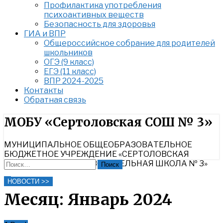
Профилактика употребления
психоактивных веществ
Безопасность для здоровья
ГИА и ВПР
Общероссийское собрание для родителей
школьников
ОГЭ (9 класс)
ЕГЭ (11 класс)
ВПР 2024-2025
Контакты
Обратная связь
Найти:
МОБУ «Сертоловская СОШ № 3»
МУНИЦИПАЛЬНОЕ ОБЩЕОБРАЗОВАТЕЛЬНОЕ
БЮДЖЕТНОЕ УЧРЕЖДЕНИЕ «СЕРТОЛОВСКАЯ
СРЕДНЯЯ ОБЩЕОБРАЗОВАТЕЛЬНАЯ ШКОЛА № 3»
Найти:
Close
НОВОСТИ >>
Search
Месяц:
Январь 2024