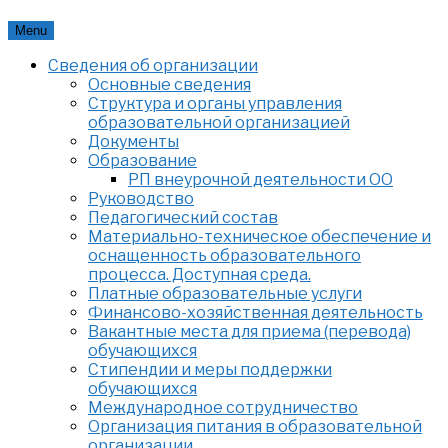
Skip
Menu
to
Сведения об организации
content
Основные сведения
Структура и органы управления
образовательной организацией
Документы
Образование
РП внеурочной деятельности ОО
Руководство
Педагогический состав
Материально-техническое обеспечение и
оснащенность образовательного
процесса. Доступная среда.
Платные образовательные услуги
Финансово-хозяйственная деятельность
Вакантные места для приема (перевода)
обучающихся
Стипендии и меры поддержки
обучающихся
Международное сотрудничество
Организация питания в образовательной
организации