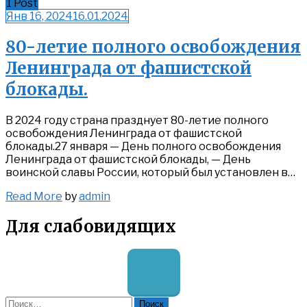
1 Post
Янв 16, 2024
16.01.2024
80-летие полного освобождения
Ленинграда от фашистской
блокады.
В 2024 году страна празднует 80-летие полного
освобождения Ленинграда от фашистской
блокады.27 января — День полного освобождения
Ленинграда от фашистской блокады, — День
воинской славы России, который был установлен в…
Read
Read More
by
admin
More
Для слабовидящих
Найти: