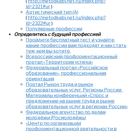
(
http://metodkabi.net.ru/index.php?
id=2321#ur
)
Артистический тип (А)
(
http://metodkabi.net.ru/index.php?
id=2322#ur
)
Популярные профессии
Определитесь с будущей профессией
Пройдите бесплатный тест и узнайте,
какие профессии вам подходят и как стать
тем, кем вы хотите.
Всероссийский профориентационный
портал «Территория успеха»
Федеральный портал «Российское
образование», профессиональная
ориентация
Портал Рынок труда и рынок
образовательных услуг. Регионы России.
Материалы конференций «Спрос и
предложение на рынке труда и рынке
образовательных услуг в регионах России»
Федеральное агентство по делам
молодёжи (Росмолодёжь)
«Центр по организации
профориентационной деятельности в