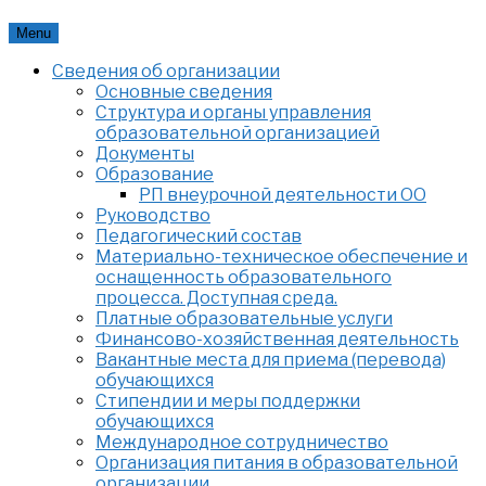
Skip
Menu
to
Сведения об организации
content
Основные сведения
Структура и органы управления
образовательной организацией
Документы
Образование
РП внеурочной деятельности ОО
Руководство
Педагогический состав
Материально-техническое обеспечение и
оснащенность образовательного
процесса. Доступная среда.
Платные образовательные услуги
Финансово-хозяйственная деятельность
Вакантные места для приема (перевода)
обучающихся
Стипендии и меры поддержки
обучающихся
Международное сотрудничество
Организация питания в образовательной
организации