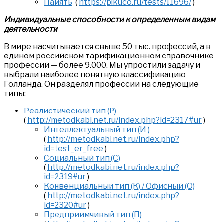
Память
(
https://pikuco.ru/tests/11696/
)
Индивидуальные способности к определенным видам
деятельности
В мире насчитывается свыше 50 тыс. профессий, а в
едином российском тарификационном справочнике
профессий — более 9.000. Мы упростили задачу и
выбрали наиболее понятную классификацию
Голланда. Он разделял профессии на следующие
типы:
Реалистический тип (Р)
(
http://metodkabi.net.ru/index.php?id=2317#ur
)
Интеллектуальный тип (И )
(
http://metodkabi.net.ru/index.php?
id=test_er_free
)
Социальный тип (С)
(
http://metodkabi.net.ru/index.php?
id=2319#ur
)
Конвенциальный тип (К) / Офисный (О)
(
http://metodkabi.net.ru/index.php?
id=2320#ur
)
Предприимчивый тип (П)