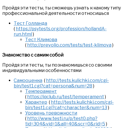
Пройдя эти тесты, ты сможешь узнать к какому типу
профессиональной деятельности относишься
Тест Голланда
(
https://psytests.org/profession/hollandA-
run.html
)
Тест Климова
(
http://prevolio.com/tests/test-klimova
)
Знакомство с самим собой
Пройдя эти тесты, ты познакомишься со своими
индивидуальными особенностями
Самооценка
(
http://tests.kulichki.com/cgi-
bin/test1.cgi?cat=persona&num=28
)
Темперамент
(
https://iqclub.ru/test/temperament
)
Характер
(
http://tests.kulichki.com/cgi-
bin/test1.cgi?cat=character&num=13
)
Уровень тревожности
(
http://www.testi.ru/p/test0.php?
tid=304&vid=1&all=40&scr=0&rid=5
)