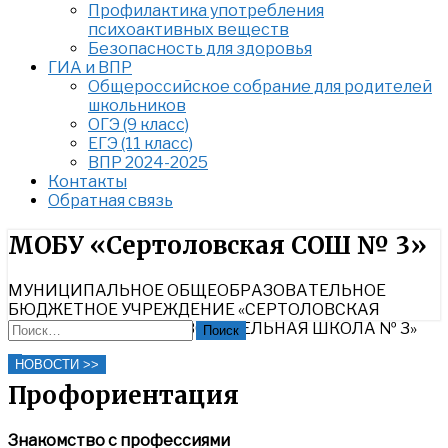
Профилактика употребления
психоактивных веществ
Безопасность для здоровья
ГИА и ВПР
Общероссийское собрание для родителей
школьников
ОГЭ (9 класс)
ЕГЭ (11 класс)
ВПР 2024-2025
Контакты
Обратная связь
Найти:
МОБУ «Сертоловская СОШ № 3»
МУНИЦИПАЛЬНОЕ ОБЩЕОБРАЗОВАТЕЛЬНОЕ
БЮДЖЕТНОЕ УЧРЕЖДЕНИЕ «СЕРТОЛОВСКАЯ
СРЕДНЯЯ ОБЩЕОБРАЗОВАТЕЛЬНАЯ ШКОЛА № 3»
Найти:
Close
НОВОСТИ >>
Search
Профориентация
Знакомство с профессиями