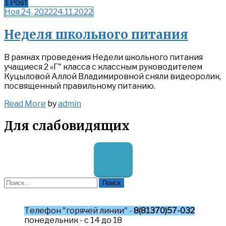
1 Post
Ноя 24, 2022
24.11.2022
Неделя школьного питания
В рамках проведения Недели школьного питания
учащиеся 2 «Г" класса с классным руководителем
Куцыловой Аллой Владимировной сняли видеоролик,
посвященный правильному питанию.
Read
Read More
by
admin
More
Для слабовидящих
Найти:
Телефон "горячей линии" -
8(81370)57-032
понедельник - с 14 до 18