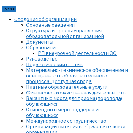
Skip
Menu
to
Сведения об организации
content
Основные сведения
Структура и органы управления
образовательной организацией
Документы
Образование
РП внеурочной деятельности ОО
Руководство
Педагогический состав
Материально-техническое обеспечение и
оснащенность образовательного
процесса. Доступная среда.
Платные образовательные услуги
Финансово-хозяйственная деятельность
Вакантные места для приема (перевода)
обучающихся
Стипендии и меры поддержки
обучающихся
Международное сотрудничество
Организация питания в образовательной
организации