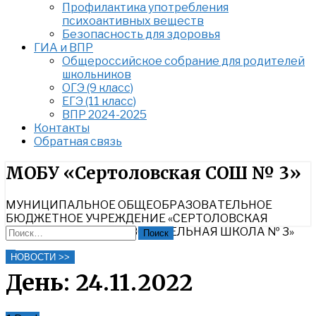
Профилактика употребления
психоактивных веществ
Безопасность для здоровья
ГИА и ВПР
Общероссийское собрание для родителей
школьников
ОГЭ (9 класс)
ЕГЭ (11 класс)
ВПР 2024-2025
Контакты
Обратная связь
Найти:
МОБУ «Сертоловская СОШ № 3»
МУНИЦИПАЛЬНОЕ ОБЩЕОБРАЗОВАТЕЛЬНОЕ
БЮДЖЕТНОЕ УЧРЕЖДЕНИЕ «СЕРТОЛОВСКАЯ
СРЕДНЯЯ ОБЩЕОБРАЗОВАТЕЛЬНАЯ ШКОЛА № 3»
Найти:
Close
НОВОСТИ >>
Search
День:
24.11.2022