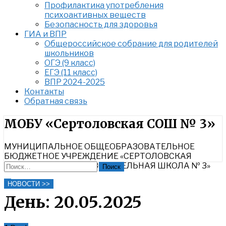
Профилактика употребления
психоактивных веществ
Безопасность для здоровья
ГИА и ВПР
Общероссийское собрание для родителей
школьников
ОГЭ (9 класс)
ЕГЭ (11 класс)
ВПР 2024-2025
Контакты
Обратная связь
Найти:
МОБУ «Сертоловская СОШ № 3»
МУНИЦИПАЛЬНОЕ ОБЩЕОБРАЗОВАТЕЛЬНОЕ
БЮДЖЕТНОЕ УЧРЕЖДЕНИЕ «СЕРТОЛОВСКАЯ
СРЕДНЯЯ ОБЩЕОБРАЗОВАТЕЛЬНАЯ ШКОЛА № 3»
Найти:
Close
НОВОСТИ >>
Search
День:
20.05.2025