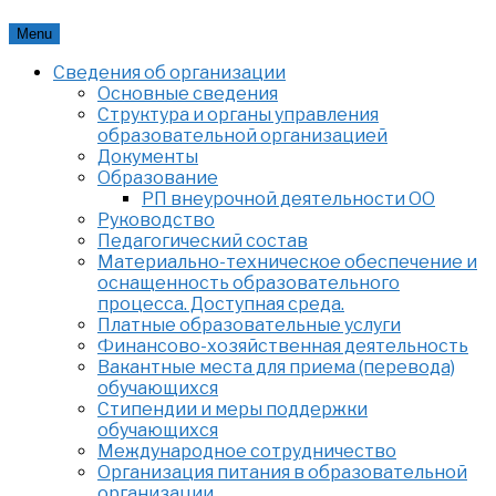
Skip
Menu
to
Сведения об организации
content
Основные сведения
Структура и органы управления
образовательной организацией
Документы
Образование
РП внеурочной деятельности ОО
Руководство
Педагогический состав
Материально-техническое обеспечение и
оснащенность образовательного
процесса. Доступная среда.
Платные образовательные услуги
Финансово-хозяйственная деятельность
Вакантные места для приема (перевода)
обучающихся
Стипендии и меры поддержки
обучающихся
Международное сотрудничество
Организация питания в образовательной
организации