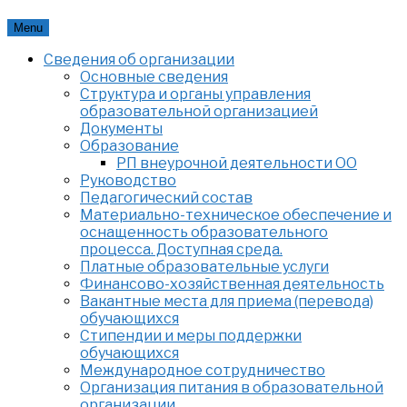
Skip
Menu
to
Сведения об организации
content
Основные сведения
Структура и органы управления
образовательной организацией
Документы
Образование
РП внеурочной деятельности ОО
Руководство
Педагогический состав
Материально-техническое обеспечение и
оснащенность образовательного
процесса. Доступная среда.
Платные образовательные услуги
Финансово-хозяйственная деятельность
Вакантные места для приема (перевода)
обучающихся
Стипендии и меры поддержки
обучающихся
Международное сотрудничество
Организация питания в образовательной
организации