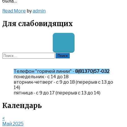
была…
Read
Read More
by
admin
More
Для слабовидящих
Найти:
Телефон "горячей линии" -
8(81370)57-032
понедельник - с 14 до 18
вторник-четверг - с 9 до 18 (перерыв с 13 до
14)
пятница - с 9 до 17 (перерыв с 13 до 14)
Календарь
<
Май 2025