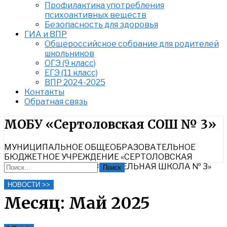
Профилактика употребления
психоактивных веществ
Безопасность для здоровья
ГИА и ВПР
Общероссийское собрание для родителей
школьников
ОГЭ (9 класс)
ЕГЭ (11 класс)
ВПР 2024-2025
Контакты
Обратная связь
Найти:
МОБУ «Сертоловская СОШ № 3»
МУНИЦИПАЛЬНОЕ ОБЩЕОБРАЗОВАТЕЛЬНОЕ
БЮДЖЕТНОЕ УЧРЕЖДЕНИЕ «СЕРТОЛОВСКАЯ
СРЕДНЯЯ ОБЩЕОБРАЗОВАТЕЛЬНАЯ ШКОЛА № 3»
Найти:
Close
НОВОСТИ >>
Search
Месяц:
Май 2025