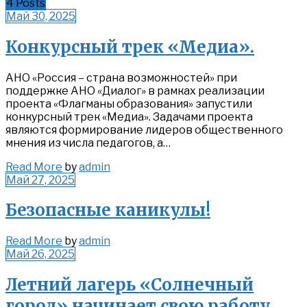
4 Posts
Май 30, 2025
Конкурсный трек «Медиа».
АНО «Россия – страна возможностей» при
поддержке АНО «Диалог» в рамках реализации
проекта «Флагманы образования» запустили
конкурсный трек «Медиа». Задачами проекта
являются формирование лидеров общественного
мнения из числа педагогов, а…
Read
Read More
by
admin
More
Май 27, 2025
Безопасные каникулы!
Read
Read More
by
admin
More
Май 26, 2025
Летний лагерь «Солнечный
город» начинает свою работу