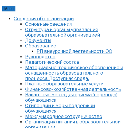
Skip
Menu
to
Сведения об организации
content
Основные сведения
Структура и органы управления
образовательной организацией
Документы
Образование
РП внеурочной деятельности ОО
Руководство
Педагогический состав
Материально-техническое обеспечение и
оснащенность образовательного
процесса. Доступная среда.
Платные образовательные услуги
Финансово-хозяйственная деятельность
Вакантные места для приема (перевода)
обучающихся
Стипендии и меры поддержки
обучающихся
Международное сотрудничество
Организация питания в образовательной
организации