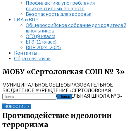
Профилактика употребления
психоактивных веществ
Безопасность для здоровья
ГИА и ВПР
Общероссийское собрание для родителей
школьников
ОГЭ (9 класс)
ЕГЭ (11 класс)
ВПР 2024-2025
Контакты
Обратная связь
Найти:
МОБУ «Сертоловская СОШ № 3»
МУНИЦИПАЛЬНОЕ ОБЩЕОБРАЗОВАТЕЛЬНОЕ
БЮДЖЕТНОЕ УЧРЕЖДЕНИЕ «СЕРТОЛОВСКАЯ
СРЕДНЯЯ ОБЩЕОБРАЗОВАТЕЛЬНАЯ ШКОЛА № 3»
Найти:
Close
НОВОСТИ >>
Search
Противодействие идеологии
терроризма