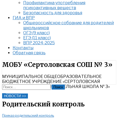
Профилактика употребления
психоактивных веществ
Безопасность для здоровья
ГИА и ВПР
Общероссийское собрание для родителей
школьников
ОГЭ (9 класс)
ЕГЭ (11 класс)
ВПР 2024-2025
Контакты
Обратная связь
Найти:
МОБУ «Сертоловская СОШ № 3»
МУНИЦИПАЛЬНОЕ ОБЩЕОБРАЗОВАТЕЛЬНОЕ
БЮДЖЕТНОЕ УЧРЕЖДЕНИЕ «СЕРТОЛОВСКАЯ
СРЕДНЯЯ ОБЩЕОБРАЗОВАТЕЛЬНАЯ ШКОЛА № 3»
Найти:
Close
НОВОСТИ >>
Search
Родительский контроль
Приказ родительский контроль