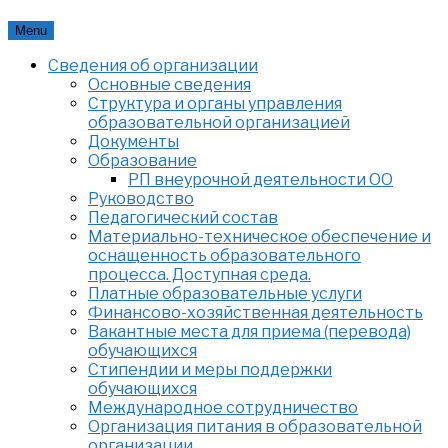
Skip
Menu
to
Сведения об организации
content
Основные сведения
Структура и органы управления
образовательной организацией
Документы
Образование
РП внеурочной деятельности ОО
Руководство
Педагогический состав
Материально-техническое обеспечение и
оснащенность образовательного
процесса. Доступная среда.
Платные образовательные услуги
Финансово-хозяйственная деятельность
Вакантные места для приема (перевода)
обучающихся
Стипендии и меры поддержки
обучающихся
Международное сотрудничество
Организация питания в образовательной
организации