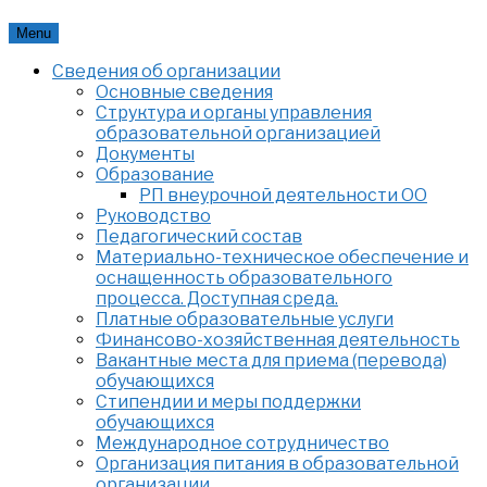
Skip
Menu
to
Сведения об организации
content
Основные сведения
Структура и органы управления
образовательной организацией
Документы
Образование
РП внеурочной деятельности ОО
Руководство
Педагогический состав
Материально-техническое обеспечение и
оснащенность образовательного
процесса. Доступная среда.
Платные образовательные услуги
Финансово-хозяйственная деятельность
Вакантные места для приема (перевода)
обучающихся
Стипендии и меры поддержки
обучающихся
Международное сотрудничество
Организация питания в образовательной
организации