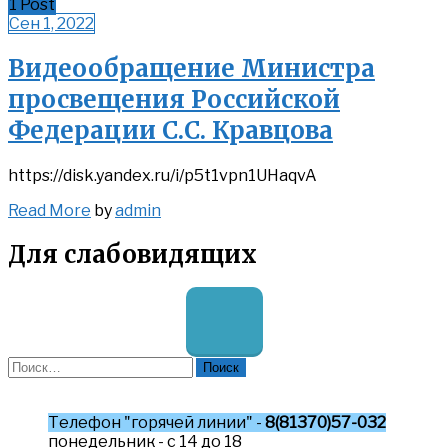
1 Post
Сен 1, 2022
Видеообращение Министра
просвещения Российской
Федерации С.С. Кравцова
https://disk.yandex.ru/i/p5t1vpn1UHaqvA
Read
Read More
by
admin
More
Для слабовидящих
Найти:
Телефон "горячей линии" -
8(81370)57-032
понедельник - с 14 до 18