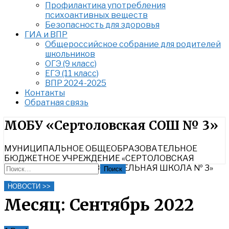
Профилактика употребления
психоактивных веществ
Безопасность для здоровья
ГИА и ВПР
Общероссийское собрание для родителей
школьников
ОГЭ (9 класс)
ЕГЭ (11 класс)
ВПР 2024-2025
Контакты
Обратная связь
Найти:
МОБУ «Сертоловская СОШ № 3»
МУНИЦИПАЛЬНОЕ ОБЩЕОБРАЗОВАТЕЛЬНОЕ
БЮДЖЕТНОЕ УЧРЕЖДЕНИЕ «СЕРТОЛОВСКАЯ
СРЕДНЯЯ ОБЩЕОБРАЗОВАТЕЛЬНАЯ ШКОЛА № 3»
Найти:
Close
НОВОСТИ >>
Search
Месяц:
Сентябрь 2022