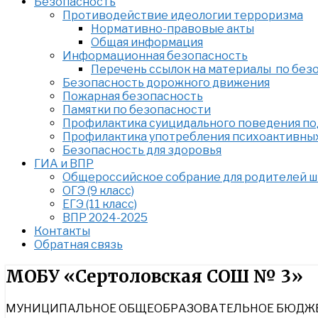
Безопасность
Противодействие идеологии терроризма
Нормативно-правовые акты
Общая информация
Информационная безопасность
Перечень ссылок на материалы по без
Безопасность дорожного движения
Пожарная безопасность
Памятки по безопасности
Профилактика суицидального поведения п
Профилактика употребления психоактивны
Безопасность для здоровья
ГИА и ВПР
Общероссийское собрание для родителей 
ОГЭ (9 класс)
ЕГЭ (11 класс)
ВПР 2024-2025
Контакты
Обратная связь
Найти:
МОБУ «Сертоловская СОШ № 3»
МУНИЦИПАЛЬНОЕ ОБЩЕОБРАЗОВАТЕЛЬНОЕ БЮДЖЕТ