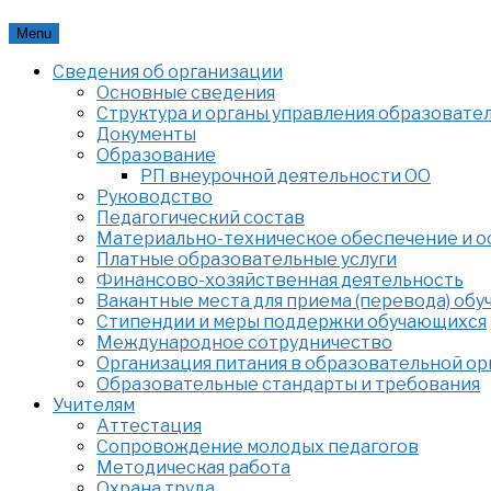
Skip
Menu
to
Сведения об организации
content
Основные сведения
Структура и органы управления образовате
Документы
Образование
РП внеурочной деятельности ОО
Руководство
Педагогический состав
Материально-техническое обеспечение и ос
Платные образовательные услуги
Финансово-хозяйственная деятельность
Вакантные места для приема (перевода) об
Стипендии и меры поддержки обучающихся
Международное сотрудничество
Организация питания в образовательной о
Образовательные стандарты и требования
Учителям
Аттестация
Сопровождение молодых педагогов
Методическая работа
Охрана труда