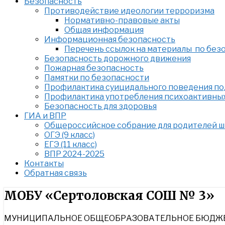
Безопасность
Противодействие идеологии терроризма
Нормативно-правовые акты
Общая информация
Информационная безопасность
Перечень ссылок на материалы по без
Безопасность дорожного движения
Пожарная безопасность
Памятки по безопасности
Профилактика суицидального поведения п
Профилактика употребления психоактивны
Безопасность для здоровья
ГИА и ВПР
Общероссийское собрание для родителей 
ОГЭ (9 класс)
ЕГЭ (11 класс)
ВПР 2024-2025
Контакты
Обратная связь
Найти:
МОБУ «Сертоловская СОШ № 3»
МУНИЦИПАЛЬНОЕ ОБЩЕОБРАЗОВАТЕЛЬНОЕ БЮДЖЕТ