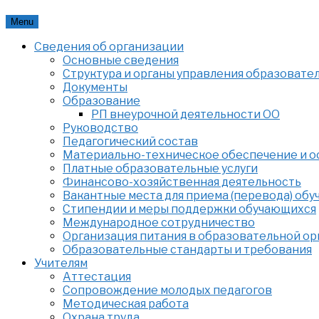
Skip
Menu
to
Сведения об организации
content
Основные сведения
Структура и органы управления образовате
Документы
Образование
РП внеурочной деятельности ОО
Руководство
Педагогический состав
Материально-техническое обеспечение и ос
Платные образовательные услуги
Финансово-хозяйственная деятельность
Вакантные места для приема (перевода) об
Стипендии и меры поддержки обучающихся
Международное сотрудничество
Организация питания в образовательной о
Образовательные стандарты и требования
Учителям
Аттестация
Сопровождение молодых педагогов
Методическая работа
Охрана труда