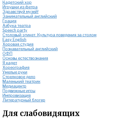
Кадетский хор
Игрушки из фетра
Здравствуй музей!
Занимательный английский
Грация
Азбука театра
Speech party
Столовый этикет. Культура поведения за столом
Easy English
Хоровая студия
Познавательный английский
ОФП
Основы естествознания
Я кадет
Хореография
Умелые руки
Стрелковое дело
Маленький театрик
Медиацентр
Подвижные игры
Импровизация
Литературный блогер
Для слабовидящих