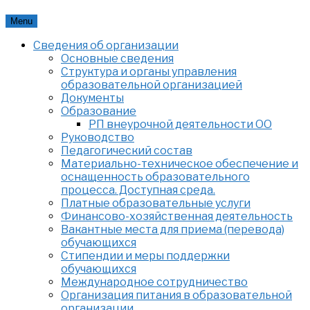
Skip
Menu
to
Сведения об организации
content
Основные сведения
Структура и органы управления
образовательной организацией
Документы
Образование
РП внеурочной деятельности ОО
Руководство
Педагогический состав
Материально-техническое обеспечение и
оснащенность образовательного
процесса. Доступная среда.
Платные образовательные услуги
Финансово-хозяйственная деятельность
Вакантные места для приема (перевода)
обучающихся
Стипендии и меры поддержки
обучающихся
Международное сотрудничество
Организация питания в образовательной
организации