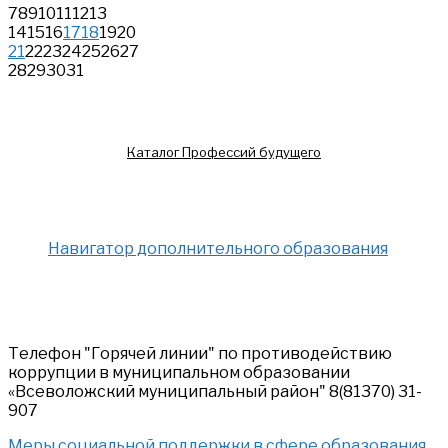
7
8
9
10
11
12
13
14
15
16
17
18
19
20
21
22
23
24
25
26
27
28
29
30
31
Каталог Профессий будущего
Навигатор дополнительного образования
Телефон "Горячей линии" по противодействию
коррупции в муниципальном образовании
«Всеволожский муниципальный район" 8(81370) 31-
907
Меры социальной поддержки в сфере образования,