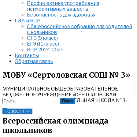
Профилактика употребления
психоактивных веществ
Безопасность для здоровья
ГИА и ВПР
Общероссийское собрание для родителей
школьников
ОГЭ (9 класс)
ЕГЭ (11 класс)
ВПР 2024-2025
Контакты
Обратная связь
Найти:
МОБУ «Сертоловская СОШ № 3»
МУНИЦИПАЛЬНОЕ ОБЩЕОБРАЗОВАТЕЛЬНОЕ
БЮДЖЕТНОЕ УЧРЕЖДЕНИЕ «СЕРТОЛОВСКАЯ
СРЕДНЯЯ ОБЩЕОБРАЗОВАТЕЛЬНАЯ ШКОЛА № 3»
Найти:
Close
НОВОСТИ >>
Search
Всероссийская олимпиада
школьников