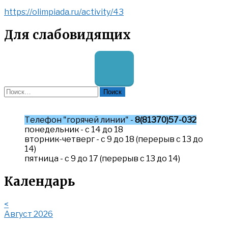
https://olimpiada.ru/activity/43
Для слабовидящих
Найти:
Телефон "горячей линии" -
8(81370)57-032
понедельник - с 14 до 18
вторник-четверг - с 9 до 18 (перерыв с 13 до
14)
пятница - с 9 до 17 (перерыв с 13 до 14)
Календарь
<
Август 2026