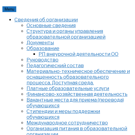
Skip
Menu
to
Сведения об организации
content
Основные сведения
Структура и органы управления
образовательной организацией
Документы
Образование
РП внеурочной деятельности ОО
Руководство
Педагогический состав
Материально-техническое обеспечение и
оснащенность образовательного
процесса. Доступная среда.
Платные образовательные услуги
Финансово-хозяйственная деятельность
Вакантные места для приема (перевода)
обучающихся
Стипендии и меры поддержки
обучающихся
Международное сотрудничество
Организация питания в образовательной
организации