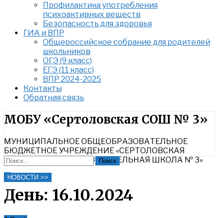
Профилактика употребления
психоактивных веществ
Безопасность для здоровья
ГИА и ВПР
Общероссийское собрание для родителей
школьников
ОГЭ (9 класс)
ЕГЭ (11 класс)
ВПР 2024-2025
Контакты
Обратная связь
Найти:
МОБУ «Сертоловская СОШ № 3»
МУНИЦИПАЛЬНОЕ ОБЩЕОБРАЗОВАТЕЛЬНОЕ
БЮДЖЕТНОЕ УЧРЕЖДЕНИЕ «СЕРТОЛОВСКАЯ
СРЕДНЯЯ ОБЩЕОБРАЗОВАТЕЛЬНАЯ ШКОЛА № 3»
Найти:
Close
НОВОСТИ >>
Search
День:
16.10.2024