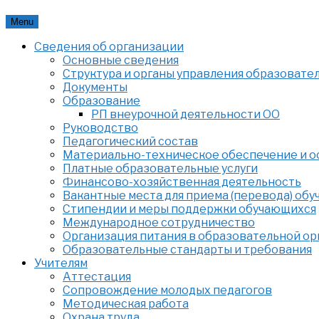
Skip
Menu
to
Сведения об организации
content
Основные сведения
Структура и органы управления образовате
Документы
Образование
РП внеурочной деятельности ОО
Руководство
Педагогический состав
Материально-техническое обеспечение и ос
Платные образовательные услуги
Финансово-хозяйственная деятельность
Вакантные места для приема (перевода) об
Стипендии и меры поддержки обучающихся
Международное сотрудничество
Организация питания в образовательной о
Образовательные стандарты и требования
Учителям
Аттестация
Сопровождение молодых педагогов
Методическая работа
Охрана труда