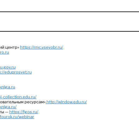
ий центр»
https://rmc.vsevobr.ru/
iro.ru
du.gov.ru
s://eduprosvet.ru
kniga.ru
l-collection.edu.ru/
зовательным ресурсам»
http://window.edu.ru/
kniga.ru/
ты —
https://fgos.ru/
nfourok.ru/webinar