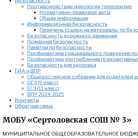
Безопасность
Противодействие идеологии терроризма
Нормативно-правовые акты
Общая информация
Информационная безопасность
Перечень ссылок на материалы по без
Безопасность дорожного движения
Пожарная безопасность
Памятки по безопасности
Профилактика суицидального поведения п
Профилактика употребления психоактивны
Безопасность для здоровья
ГИА и ВПР
Общероссийское собрание для родителей 
ОГЭ (9 класс)
ЕГЭ (11 класс)
ВПР 2024-2025
Контакты
Обратная связь
Найти:
МОБУ «Сертоловская СОШ № 3»
МУНИЦИПАЛЬНОЕ ОБЩЕОБРАЗОВАТЕЛЬНОЕ БЮДЖЕТ