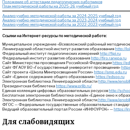
Положение об аттестации педагогических работников
План методической работы на 2025-26 учебный год
Анализ учебно-методической работы за 2024-2025 учебный год
Анализ учебно-методической работы за 2023-2024 учебный год
Анализ учебно-методической работы за 2022-2023 учебный год
Ссылки на Интернет-ресурсы по методической работе:
Муниципальное учреждение «Всеволожский районный методическ
Ленинградский областной институт развития образования
http://lo
Федеральный институт педагогических измерений
http://fipi.ru
Федеральный институт развития образования
http://firo.ranepa.ru
Сайт Министерства просвещения Российской Федерации
https://e
Сайт ФГАОУ ВО «Государственный университет просвещения»
http
Сайт проекта «Школа Минпросвещения России»
https://smp.edu.ru
Сайт «Единое содержание общего образования»
https://edsoo.ru
Электронная библиотека Ленинградской области
http://www.lenobl
Президентская библиотека
https://www.prlib.ru/
Единая коллекция цифровых образовательных ресурсов
http://schoo
Бесплатная электронная библиотека онлайн «Единое окно к обра
Электронная библиотека Ленинградской области
http://www.lenobl
ФГОС — Федеральные государственные образовательные стандар
Ведущий образовательный портал России «ИНФОУРОК» —
https://i
Для слабовидящих