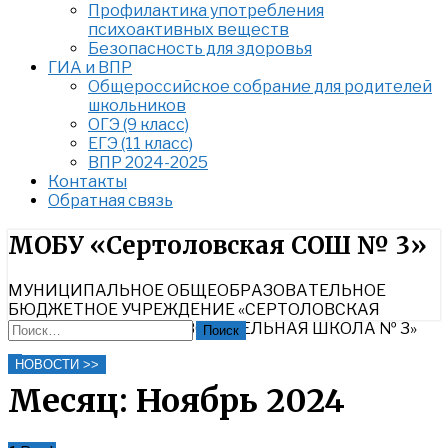
Профилактика употребления
психоактивных веществ
Безопасность для здоровья
ГИА и ВПР
Общероссийское собрание для родителей
школьников
ОГЭ (9 класс)
ЕГЭ (11 класс)
ВПР 2024-2025
Контакты
Обратная связь
Найти:
МОБУ «Сертоловская СОШ № 3»
МУНИЦИПАЛЬНОЕ ОБЩЕОБРАЗОВАТЕЛЬНОЕ
БЮДЖЕТНОЕ УЧРЕЖДЕНИЕ «СЕРТОЛОВСКАЯ
СРЕДНЯЯ ОБЩЕОБРАЗОВАТЕЛЬНАЯ ШКОЛА № 3»
Найти:
Close
НОВОСТИ >>
Search
Месяц:
Ноябрь 2024