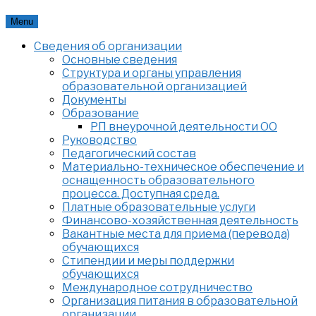
Skip
Menu
to
Сведения об организации
content
Основные сведения
Структура и органы управления
образовательной организацией
Документы
Образование
РП внеурочной деятельности ОО
Руководство
Педагогический состав
Материально-техническое обеспечение и
оснащенность образовательного
процесса. Доступная среда.
Платные образовательные услуги
Финансово-хозяйственная деятельность
Вакантные места для приема (перевода)
обучающихся
Стипендии и меры поддержки
обучающихся
Международное сотрудничество
Организация питания в образовательной
организации