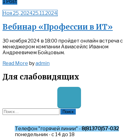
1 Post
Ноя 25, 2024
25.11.2024
Вебинар «Профессии в ИТ»
30 ноября 2024 в 18:00 пройдет онлайн встреча с
менеджером компании Авиасейлс Иваном
Андреевичем Бойцовым.
Read
Read More
by
admin
More
Для слабовидящих
Найти:
Телефон "горячей линии" -
8(81370)57-032
понедельник - с 14 до 18