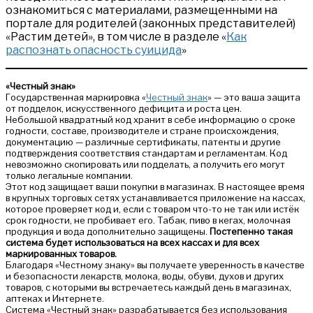
ознакомиться с материалами, размещенными на
портале для родителей (законных представителей)
«Растим детей», в том числе в разделе «
Как
распознать опасность суицида
»
«Честный знак»
Государственная маркировка «
Честный знак
» — это ваша защита
от подделок, искусственного дефицита и роста цен.
Небольшой квадратный код хранит в себе информацию о сроке
годности, составе, производителе и стране происхождения,
документацию — различные сертификаты, патенты и другие
подтверждения соответствия стандартам и регламентам. Код
невозможно скопировать или подделать, а получить его могут
только легальные компании.
Этот код защищает ваши покупки в магазинах. В настоящее время
в крупных торговых сетях устанавливается приложение на кассах,
которое проверяет код и, если с товаром что-то не так или истёк
срок годности, не пробивает его. Табак, пиво в кегах, молочная
продукция и вода дополнительно защищены.
Постепенно такая
система будет использоваться на всех кассах и для всех
маркированных товаров.
Благодаря «Честному знаку» вы получаете уверенность в качестве
и безопасности лекарств, молока, воды, обуви, духов и других
товаров, с которыми вы встречаетесь каждый день в магазинах,
аптеках и Интернете.
Система «Честный знак» разрабатывается без использования