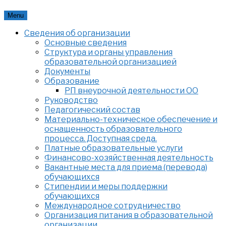
Skip
Menu
to
Сведения об организации
content
Основные сведения
Структура и органы управления
образовательной организацией
Документы
Образование
РП внеурочной деятельности ОО
Руководство
Педагогический состав
Материально-техническое обеспечение и
оснащенность образовательного
процесса. Доступная среда.
Платные образовательные услуги
Финансово-хозяйственная деятельность
Вакантные места для приема (перевода)
обучающихся
Стипендии и меры поддержки
обучающихся
Международное сотрудничество
Организация питания в образовательной
организации