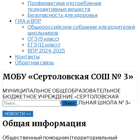
Профилактика употребления
психоактивных веществ
Безопасность для здоровья
ГИА и ВПР
Общероссийское собрание для родителей
школьников
ОГЭ (9 класс)
ЕГЭ (11 класс)
ВПР 2024-2025
Контакты
Обратная связь
Найти:
МОБУ «Сертоловская СОШ № 3»
МУНИЦИПАЛЬНОЕ ОБЩЕОБРАЗОВАТЕЛЬНОЕ
БЮДЖЕТНОЕ УЧРЕЖДЕНИЕ «СЕРТОЛОВСКАЯ
СРЕДНЯЯ ОБЩЕОБРАЗОВАТЕЛЬНАЯ ШКОЛА № 3»
Найти:
Close
НОВОСТИ >>
Search
Общая информация
Общественный помощник (территориальный