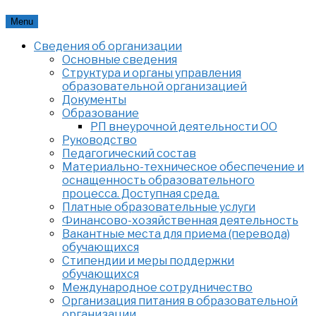
Skip
Menu
to
Сведения об организации
content
Основные сведения
Структура и органы управления
образовательной организацией
Документы
Образование
РП внеурочной деятельности ОО
Руководство
Педагогический состав
Материально-техническое обеспечение и
оснащенность образовательного
процесса. Доступная среда.
Платные образовательные услуги
Финансово-хозяйственная деятельность
Вакантные места для приема (перевода)
обучающихся
Стипендии и меры поддержки
обучающихся
Международное сотрудничество
Организация питания в образовательной
организации