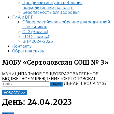
Профилактика употребления
психоактивных веществ
Безопасность для здоровья
ГИА и ВПР
Общероссийское собрание для родителей
школьников
ОГЭ (9 класс)
ЕГЭ (11 класс)
ВПР 2024-2025
Контакты
Обратная связь
Найти:
МОБУ «Сертоловская СОШ № 3»
МУНИЦИПАЛЬНОЕ ОБЩЕОБРАЗОВАТЕЛЬНОЕ
БЮДЖЕТНОЕ УЧРЕЖДЕНИЕ «СЕРТОЛОВСКАЯ
СРЕДНЯЯ ОБЩЕОБРАЗОВАТЕЛЬНАЯ ШКОЛА № 3»
Найти:
Close
НОВОСТИ >>
Search
День:
24.04.2023