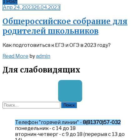
1 Post
Апр 24, 2023
26.04.2023
Общероссийское собрание для
родителей школьников
Как подготовиться к ЕГЭ и ОГЭ в 2023 году?
Read
Read More
by
admin
More
Для слабовидящих
Найти:
Телефон "горячей линии" -
8(81370)57-032
понедельник - с 14 до 18
вторник-четверг - с 9 до 18 (перерыв с 13 до