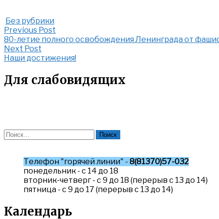
Без рубрики
Post
Previous
Previous Post
Post:
80-летие полного освобождения Ленинграда от фаши
navigation
80-
Next
Next Post
летие
Post:
Наши достижения!
полного
Наши
освобождения
достижения!
Для слабовидящих
Ленинграда
от
фашистской
блокады.
Найти:
Телефон "горячей линии" -
8(81370)57-032
понедельник - с 14 до 18
вторник-четверг - с 9 до 18 (перерыв с 13 до 14)
пятница - с 9 до 17 (перерыв с 13 до 14)
Календарь