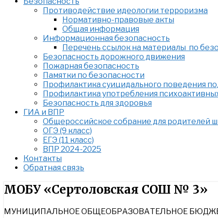
Безопасность
Противодействие идеологии терроризма
Нормативно-правовые акты
Общая информация
Информационная безопасность
Перечень ссылок на материалы по без
Безопасность дорожного движения
Пожарная безопасность
Памятки по безопасности
Профилактика суицидального поведения п
Профилактика употребления психоактивны
Безопасность для здоровья
ГИА и ВПР
Общероссийское собрание для родителей 
ОГЭ (9 класс)
ЕГЭ (11 класс)
ВПР 2024-2025
Контакты
Обратная связь
Найти:
МОБУ «Сертоловская СОШ № 3»
МУНИЦИПАЛЬНОЕ ОБЩЕОБРАЗОВАТЕЛЬНОЕ БЮДЖЕТ