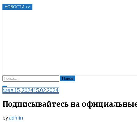
НОВОСТИ >>
Найти:
Close
Фев 15, 2024
15.02.2024
Search
Подписывайтесь на официальные 
by
admin