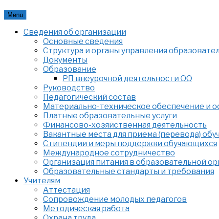
Skip
Menu
to
Сведения об организации
content
Основные сведения
Структура и органы управления образовате
Документы
Образование
РП внеурочной деятельности ОО
Руководство
Педагогический состав
Материально-техническое обеспечение и ос
Платные образовательные услуги
Финансово-хозяйственная деятельность
Вакантные места для приема (перевода) об
Стипендии и меры поддержки обучающихся
Международное сотрудничество
Организация питания в образовательной о
Образовательные стандарты и требования
Учителям
Аттестация
Сопровождение молодых педагогов
Методическая работа
Охрана труда