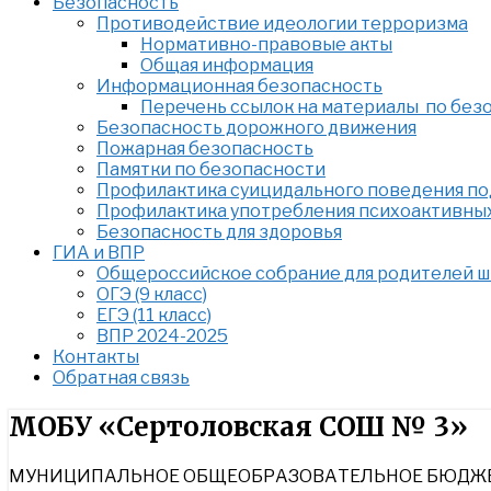
Безопасность
Противодействие идеологии терроризма
Нормативно-правовые акты
Общая информация
Информационная безопасность
Перечень ссылок на материалы по без
Безопасность дорожного движения
Пожарная безопасность
Памятки по безопасности
Профилактика суицидального поведения п
Профилактика употребления психоактивны
Безопасность для здоровья
ГИА и ВПР
Общероссийское собрание для родителей 
ОГЭ (9 класс)
ЕГЭ (11 класс)
ВПР 2024-2025
Контакты
Обратная связь
Найти:
МОБУ «Сертоловская СОШ № 3»
МУНИЦИПАЛЬНОЕ ОБЩЕОБРАЗОВАТЕЛЬНОЕ БЮДЖЕТ