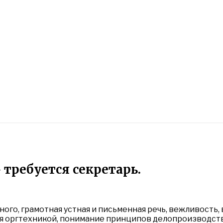
требуется секретарь.
ого, грамотная устная и письменная речь, вежливость,
ься оргтехникой, понимание принципов делопроизводст