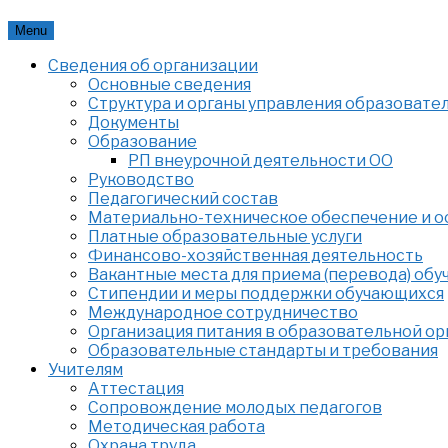
Skip
Menu
to
Сведения об организации
content
Основные сведения
Структура и органы управления образовате
Документы
Образование
РП внеурочной деятельности ОО
Руководство
Педагогический состав
Материально-техническое обеспечение и ос
Платные образовательные услуги
Финансово-хозяйственная деятельность
Вакантные места для приема (перевода) об
Стипендии и меры поддержки обучающихся
Международное сотрудничество
Организация питания в образовательной о
Образовательные стандарты и требования
Учителям
Аттестация
Сопровождение молодых педагогов
Методическая работа
Охрана труда