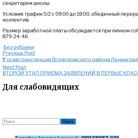
секретарем школы.
Условия: график 5/2 с 09:00 до 18:00, обеденный пере
коллектив.
Размер заработной платы обсуждается при личном со
879-24-46
Без рубрики
Post
Previous
Previous Post
Post:
❗Госавтоинспекция Всеволожского района Ленинград
navigation
❗Госавтоинспекция
Next
Next Post
Всеволожского
Post:
ВТОРОЙ ЭТАП ПРИЕМА ЗАЯВЛЕНИЙ В ПЕРВЫЕ КЛАСС
района
ВТОРОЙ
Ленинградской
ЭТАП
Для слабовидящих
области
ПРИЕМА
призывает
ЗАЯВЛЕНИЙ
водителей
В
мототранспорта
ПЕРВЫЕ
к
КЛАССЫ
соблюдению
2024-
Найти:
Правил
2025
дорожного
УЧЕБНОГО
движения.
ГОДА