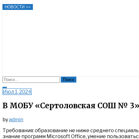
НОВОСТИ >>
Найти:
Close
Июл 1, 2024
Search
В МОБУ «Сертоловская СОШ № 3» 
by
admin
Требования: образование не ниже среднего специальн
знание программ Microsoft Office, умение пользоват