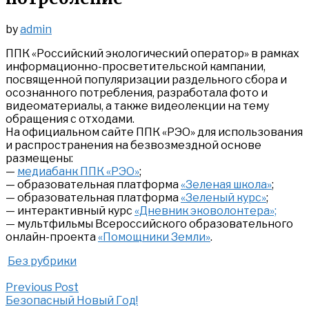
by
admin
ППК «Российский экологический оператор» в рамках
информационно-просветительской кампании,
посвященной популяризации раздельного сбора и
осознанного потребления, разработала фото и
видеоматериалы, а также видеолекции на тему
обращения с отходами.
На официальном сайте ППК «РЭО» для использования
и распространения на безвозмездной основе
размещены:
—
медиабанк ППК «РЭО»
;
— образовательная платформа
«Зеленая школа»
;
— образовательная платформа
«Зеленый курс»
;
— интерактивный курс
«Дневник эковолонтера»;
— мультфильмы Всероссийского образовательного
онлайн-проекта
«Помощники Земли»
.
Без рубрики
Post
Previous
Previous Post
navigation
Post:
Безопасный Новый Год!