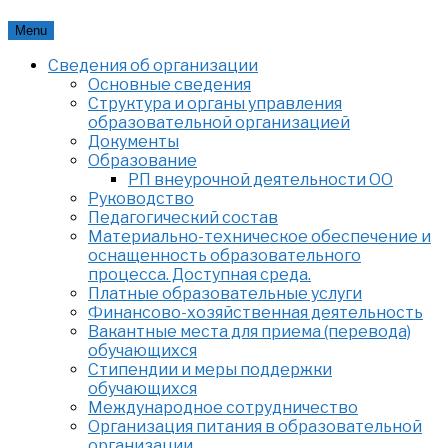
Skip
Menu
to
Сведения об организации
content
Основные сведения
Структура и органы управления
образовательной организацией
Документы
Образование
РП внеурочной деятельности ОО
Руководство
Педагогический состав
Материально-техническое обеспечение и
оснащенность образовательного
процесса. Доступная среда.
Платные образовательные услуги
Финансово-хозяйственная деятельность
Вакантные места для приема (перевода)
обучающихся
Стипендии и меры поддержки
обучающихся
Международное сотрудничество
Организация питания в образовательной
организации