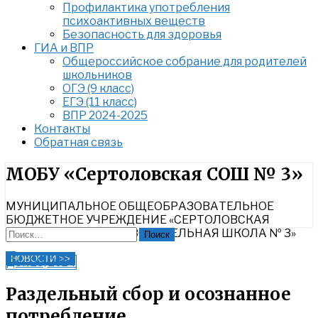
Профилактика употребления
психоактивных веществ
Безопасность для здоровья
ГИА и ВПР
Общероссийское собрание для родителей
школьников
ОГЭ (9 класс)
ЕГЭ (11 класс)
ВПР 2024-2025
Контакты
Обратная связь
Найти:
МОБУ «Сертоловская СОШ № 3»
МУНИЦИПАЛЬНОЕ ОБЩЕОБРАЗОВАТЕЛЬНОЕ
БЮДЖЕТНОЕ УЧРЕЖДЕНИЕ «СЕРТОЛОВСКАЯ
СРЕДНЯЯ ОБЩЕОБРАЗОВАТЕЛЬНАЯ ШКОЛА № 3»
Найти:
Close
НОВОСТИ >>
Дек 25, 2024
Search
Раздельный сбор и осознанное
потребление