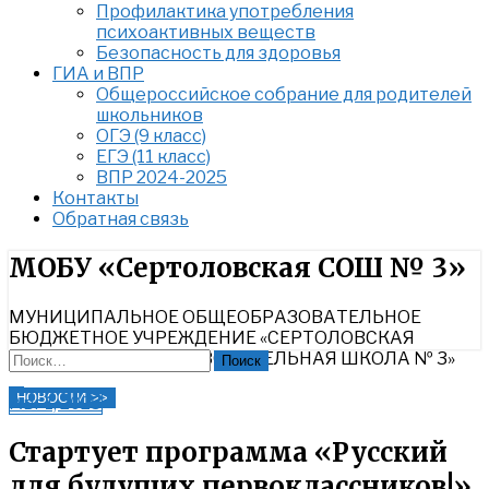
Профилактика употребления
психоактивных веществ
Безопасность для здоровья
ГИА и ВПР
Общероссийское собрание для родителей
школьников
ОГЭ (9 класс)
ЕГЭ (11 класс)
ВПР 2024-2025
Контакты
Обратная связь
Найти:
МОБУ «Сертоловская СОШ № 3»
МУНИЦИПАЛЬНОЕ ОБЩЕОБРАЗОВАТЕЛЬНОЕ
БЮДЖЕТНОЕ УЧРЕЖДЕНИЕ «СЕРТОЛОВСКАЯ
СРЕДНЯЯ ОБЩЕОБРАЗОВАТЕЛЬНАЯ ШКОЛА № 3»
Найти:
Close
НОВОСТИ >>
Авг 1, 2025
Search
Стартует программа «Русский
для будущих первоклассников!»