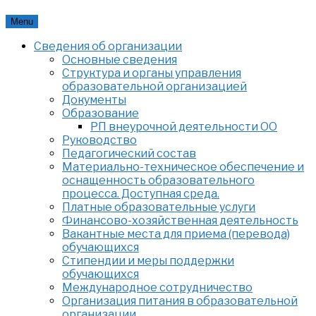
Skip
Menu
to
Сведения об организации
content
Основные сведения
Структура и органы управления
образовательной организацией
Документы
Образование
РП внеурочной деятельности ОО
Руководство
Педагогический состав
Материально-техническое обеспечение и
оснащенность образовательного
процесса. Доступная среда.
Платные образовательные услуги
Финансово-хозяйственная деятельность
Вакантные места для приема (перевода)
обучающихся
Стипендии и меры поддержки
обучающихся
Международное сотрудничество
Организация питания в образовательной
организации