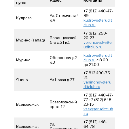
Адрес
Контакты
пункт
+7 (812) 448-47-
Ул. Столичная 4
89
Кудрово
к.4
kudrovo@erudit
club.ru
+7 (812) 250-
Воронцовский
20-23
Мурино (запад)
б-р д.21 к.1
voroncovsky@er
uditclub.ru
kudrovo@erudit
Оборонная д.2
Мурино
club.ru
с 8.00
к.3
до 21.00
+7 812 490-75
21
Янино
Ул.Новая д.27
yaninonov@eru
ditclub.ru
+7 (812) 448-47-
77 +7 (812) 648-
Всеволожский
Всеволожск
23-15
пр-кт 12
vsev@eruditclub
.ru
+7 (812) 448-
Ул.
Всеволожск,
64-78
Севастопольск