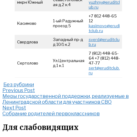
мкрн Южный
yuzhny@eruditcl
ая д.2 к.4
ub.ru
+7 812 448-65
1-ый Радужный
12
Касимово
проезд 5
kasimovo@erudi
tclub.ru
Западный пр-д
sverd@eruditclu
Свердлова
д 10/1 к.2
b.ru
7 (812) 448-65-
64 +7 (812) 448-
Ул.Центральная
Сертолово
47-77
д.1 к.1
sert@eruditclub.
ru
Без рубрики
Post
Previous
Previous Post
Post:
Меры государственной поддержки, реализуемые в
navigation
Меры
Ленинградской области для участников СВО
государственной
Next
Next Post
поддержки,
Post:
Собрание родителей первоклассников
реализуемые
Собрание
в
родителей
Для слабовидящих
Ленинградской
первоклассников
области